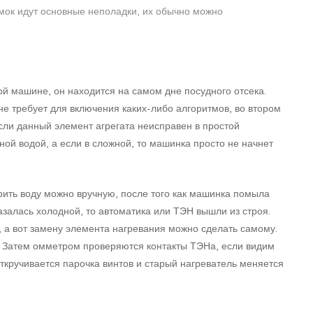
мок идут основные неполадки, их обычно можно
й машине, он находится на самом дне посудного отсека.
е требует для включения каких-либо алгоритмов, во втором
сли данный элемент агрегата неисправен в простой
ой водой, а если в сложной, то машинка просто не начнет
рить воду можно вручную, после того как машинка помыла
казалась холодной, то автоматика или ТЭН вышли из строя.
, а вот замену элемента нагревания можно сделать самому.
. Затем омметром проверяются контакты ТЭНа, если видим
ткручивается парочка винтов и старый нагреватель меняется